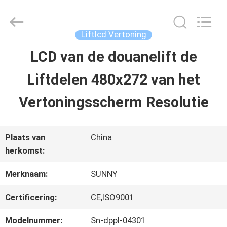
2026
SHANGHAI
SUNNY
ELEVATOR
Liftlcd Vertoning
CO.,LTD.
All
LCD van de douanelift de
HUIS
Rights
Reserved.
Liftdelen 480x272 van het
PRODUCTEN
Vertoningsscherm Resolutie
VIDEO'S
Plaats van
China
herkomst:
ONGEVEER
Merknaam:
SUNNY
ONS
Certificering:
CE,ISO9001
Modelnummer:
Sn-dppl-04301