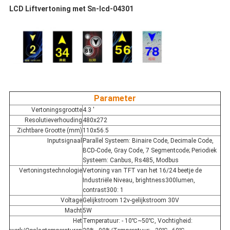
LCD Liftvertoning met Sn-lcd-04301
Parameter
Vertoningsgrootte
4.3 '
Resolutieverhouding
480x272
Zichtbare Grootte (mm)
110x56.5
Inputsignaal
Parallel Systeem: Binaire Code, Decimale Code,
BCD-Code, Gray Code, 7 Segmentcode; Periodiek
Systeem: Canbus, Rs485, Modbus
Vertoningstechnologie
Vertoning van TFT van het 16/24 beetje de
Industriële Niveau, brightness300lumen,
contrast300: 1
Voltage
Gelijkstroom 12v-gelijkstroom 30V
Macht
5W
Het
Temperatuur: - 10℃~50℃, Vochtigheid: