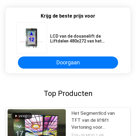
Krijg de beste prijs voor
LCD van de douanelift de
Liftdelen 480x272 van het
Vertoningsscherm Resolutie
Doorgaan
Top Producten
Het Segmentlcd van
TFT van de liftlift
Vertoning voor
Liftvervangstukken
$10~30 MOQ:1 stk