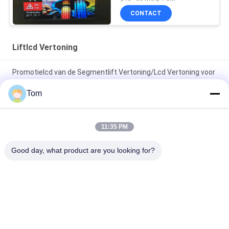
CONTACT
Liftlcd Vertoning
Promotielcd van de Segmentlift Vertoning/Lcd Vertoning voor
Lift
Tom
12,1 Duimcop de Schermen van de Liftvertoning voor
Passagier heffen Delen op
11:35 PM
Elektronische Liftlcd Vertoningsraad voor de Delen van de
Good day, what product are you looking for?
Passagierslift Één Jaargarantie
populaire categorieën
Alle
Aangepaste 
De Machine Van De 