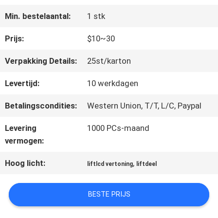
FABRIEKSREIS
Min. bestelaantal:
1 stk
KWALITEITSCONTROLE
Prijs:
$10~30
Verpakking Details:
25st/karton
CONTACTEER
Levertijd:
10 werkdagen
ONS
Betalingscondities:
Western Union, T/T, L/C, Paypal
Levering
1000 PCs-maand
NIEUWS
vermogen:
Hoog licht:
,
liftlcd vertoning
liftdeel
GEVALLEN
BESTE PRIJS
SITEMAP