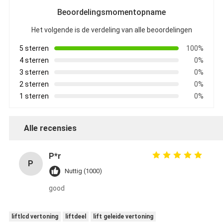
Beoordelingsmomentopname
Het volgende is de verdeling van alle beoordelingen
5 sterren
100%
4 sterren
0%
3 sterren
0%
2 sterren
0%
1 sterren
0%
Alle recensies
P*r
P
Nuttig (1000)
good
liftlcd vertoning
liftdeel
lift geleide vertoning