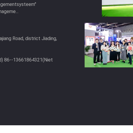
anagementsysteem"
nageme...
iang Road, district Jiading,
d) 86--13661864321(Niet