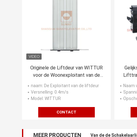
Originele de Liftdeur van WITTUR
Gelij
voor de Woonexploitant van de
Lifttr
Liftdeur
M
naam
: De Exploitant van de liftdeur
Naam v
Versnelling
: 0.4m/s
Spanni
Model
: WITTUR
Opscho
CONTACT
MEER PRODUCTEN
Van de de Schakelaarli