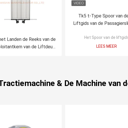
Tk5 t-Type Spoor van d
Liftgids van de Passagiersl
Holle voor Tegengewic
Het Spoor van de liftgid
het Landen de Reeks van de
loitantkern van de Liftdeur
LEES MEER
voor Passagierslift
actiemachine & De Machine van de