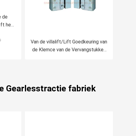
e de
ift het
ht
s
Van de villalift/Lift Goedkeuring van
de Klemce van de Vervangstukken
de Onmiddellijke Typebeveiliging
 Gearlesstractie fabriek