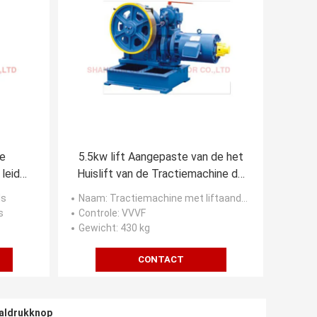
e
5.5kw lift Aangepaste van de het
 leiden
Huislift van de Tractiemachine de
mm
Liftmotor
ls
Naam
: Tractiemachine met liftaandrijving
s
Controle
: VVVF
Gewicht
: 430 kg
CONTACT
aaldrukknop