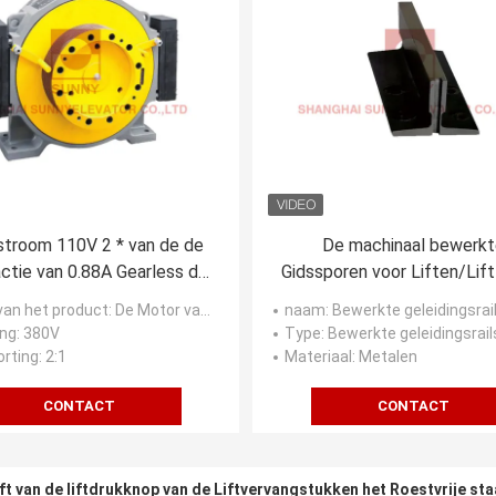
kstroom 110V 2 * van de de
De machinaal bewerkt
actie van 0.88A Gearless de
Gidssporen voor Liften/Lift
otor 1150kg/Snelheid
Spoor 9mm, 10mm, 16
an het product
: De Motor van de lifttractie
naam
: Bewerkte geleidingsrai
1.0~2.0m/S
ng
: 380V
Type
: Bewerkte geleidingsrail
rting
: 2:1
Materiaal
: Metalen
CONTACT
CONTACT
ft van de liftdrukknop van de Liftvervangstukken het Roestvrije st