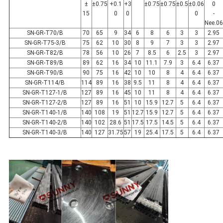
±
±0.75
+0.1
+3
±0.75
±0.75
±0.5
±0.06
0
15
0
0
0
-
Nee.06
SN-GR-T70/B
70
65
9
34
6
8
6
3
3
2.95
SN-GR-T75-3/B
75
62
10
30
8
9
7
3
3
2.97
SN-GR-T82/B
78
56
10
26
7
8.5
6
2.5
3
2.97
SN-GR-T89/B
89
62
16
34
10
11.1
7.9
3
6.4
6.37
SN-GR-T90/B
90
75
16
42
10
10
8
4
6.4
6.37
SN-GR-T114/B
114
89
16
38
9.5
11
8
4
6.4
6.37
SN-GR-T127-1/B
127
89
16
45
10
11
8
4
6.4
6.37
SN-GR-T127-2/B
127
89
16
51
10
15.9
12.7
5
6.4
6.37
SN-GR-T140-1/B
140
108
19
51
12.7
15.9
12.7
5
6.4
6.37
SN-GR-T140-2/B
140
102
28.6
51
17.5
17.5
14.5
5
6.4
6.37
SN-GR-T140-3/B
140
127
31.75
57
19
25.4
17.5
5
6.4
6.37