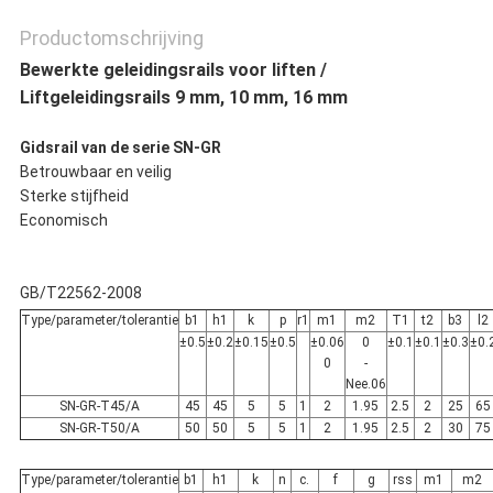
Productomschrijving
Bewerkte geleidingsrails voor liften /
Liftgeleidingsrails 9 mm, 10 mm, 16 mm
Gidsrail van de serie SN-GR
Betrouwbaar en veilig
Sterke stijfheid
Economisch
GB/T22562-2008
Type/parameter/tolerantie
b1
h1
k
p
r1
m1
m2
T1
t2
b3
l2
±0.5
±0.2
±0.15
±0.5
±0.06
0
±0.1
±0.1
±0.3
±0.
0
-
Nee.06
SN-GR-T45/A
45
45
5
5
1
2
1.95
2.5
2
25
65
SN-GR-T50/A
50
50
5
5
1
2
1.95
2.5
2
30
75
Type/parameter/tolerantie
b1
h1
k
n
c.
f
g
rss
m1
m2