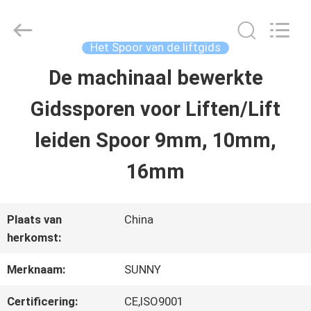
2026
SHANGHAI
SUNNY
ELEVATOR
Het Spoor van de liftgids
CO.,LTD.
All
De machinaal bewerkte
HUIS
Rights
Reserved.
Gidssporen voor Liften/Lift
PRODUCTEN
leiden Spoor 9mm, 10mm,
16mm
VIDEO'S
Plaats van
China
ONGEVEER
herkomst:
ONS
Merknaam:
SUNNY
Certificering:
CE,ISO9001