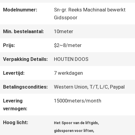
FABRIEKSREIS
Modelnummer:
Sn-gr. Reeks Machinaal bewerkt
Gidsspoor
KWALITEITSCONTROLE
Min. bestelaantal:
10meter
Prijs:
$2~8/meter
CONTACTEER
ONS
Verpakking Details:
HOUTEN DOOS
Levertijd:
7 werkdagen
NIEUWS
Betalingscondities:
Western Union, T/T, L/C, Paypal
Levering
15000meters/month
GEVALLEN
vermogen:
Hoog licht:
,
Het Spoor van de liftgids
SITEMAP
,
gidssporen voor liften