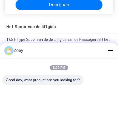
Doorgaan
Het Spoor van de liftgids
Tk5 t-Type Spoor van de de Liftgids van de Passagierslift het
Holle voor Tegengewicht
Zoey
T Type van de de Liftgids van Elvator Stevige Sporen 9mm
voor Passagierslift
8:00 PM
T Type de Koudgetrokken Tk5a 10mm 16mm Sporen van de
Good day, what product are you looking for?
Liftgids voor Passagierslift
populaire categorieën
Alle
Aangepaste 
De Machine Van De 