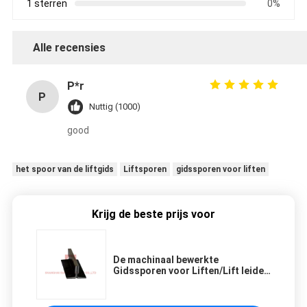
1 sterren
0%
Alle recensies
P*r
P
Nuttig (1000)
good
het spoor van de liftgids
Liftsporen
gidssporen voor liften
Krijg de beste prijs voor
De machinaal bewerkte
Gidssporen voor Liften/Lift leiden
Spoor 9mm, 10mm, 16mm