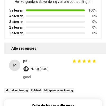
Het volgende is de verdeling van alle beoordelingen
5 sterren
100%
4 sterren
0%
3 sterren
0%
2 sterren
0%
1 sterren
0%
Alle recensies
P*r
P
Nuttig (1000)
good
liftlcd vertoning
liftdeel
lift geleide vertoning
Krijg de beste prijs voor