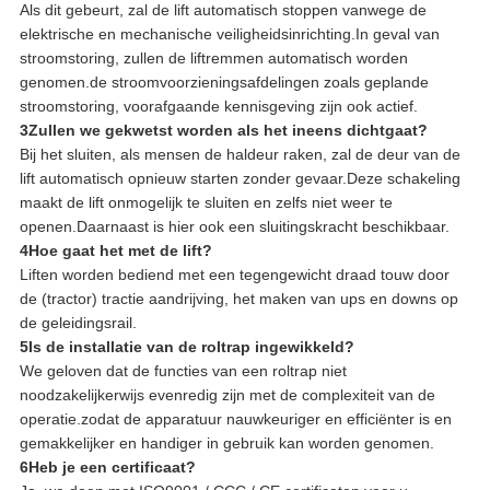
Als dit gebeurt, zal de lift automatisch stoppen vanwege de
elektrische en mechanische veiligheidsinrichting.In geval van
stroomstoring, zullen de liftremmen automatisch worden
genomen.de stroomvoorzieningsafdelingen zoals geplande
stroomstoring, voorafgaande kennisgeving zijn ook actief.
3Zullen we gekwetst worden als het ineens dichtgaat?
Bij het sluiten, als mensen de haldeur raken, zal de deur van de
lift automatisch opnieuw starten zonder gevaar.Deze schakeling
maakt de lift onmogelijk te sluiten en zelfs niet weer te
openen.Daarnaast is hier ook een sluitingskracht beschikbaar.
4Hoe gaat het met de lift?
Liften worden bediend met een tegengewicht draad touw door
de (tractor) tractie aandrijving, het maken van ups en downs op
de geleidingsrail.
5Is de installatie van de roltrap ingewikkeld?
We geloven dat de functies van een roltrap niet
noodzakelijkerwijs evenredig zijn met de complexiteit van de
operatie.zodat de apparatuur nauwkeuriger en efficiënter is en
gemakkelijker en handiger in gebruik kan worden genomen.
6Heb je een certificaat?