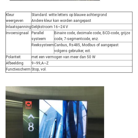
Kleur
Standard: witte letters op blauwe achtergrond
weergeven
Andere kleur kan worden aangepast
Inlaatspanning
Gelijkstroom 16~24 V
Invoersignaal
Parallel
Binaire code, decimale code, BCD-code, grijze
systeem
code, 7-segmentcode, enz.
Reeksysteem
Canbus, Rs485, Modbus of aangepast
volgens gebruiker, ect.
Polariteit
met een vermogen van meer dan 50 W
Afbeelding
9~99,A~Z
Functiescherm
Stop, vol.