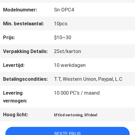
FABRIEKSREIS
Modelnummer:
Sn-DPC4
KWALITEITSCONTROLE
Min. bestelaantal:
10pcs
Prijs:
$10~30
CONTACTEER
Verpakking Details:
25st/karton
ONS
Levertijd:
10 werkdagen
Betalingscondities:
T.T, Western Union, Paypal, L.C
NIEUWS
Levering
10.000 PC's / maand
vermogen:
GEVALLEN
Hoog licht:
,
liftlcd vertoning
liftdeel
SITEMAP
BESTE PRIJS