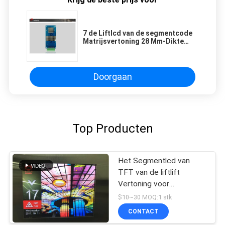
7 de Liftlcd van de segmentcode
Matrijsvertoning 28 Mm-Dikte
voor Liftlift
Doorgaan
Top Producten
Het Segmentlcd van
TFT van de liftlift
Vertoning voor
Liftvervangstukken
$10~30 MOQ:1 stk
CONTACT