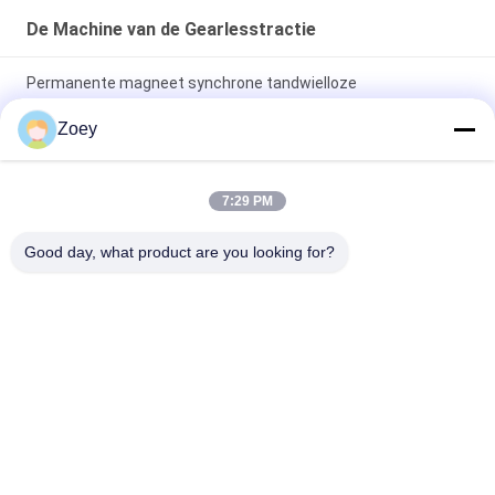
De Machine van de Gearlesstractie
Permanente magneet synchrone tandwielloze
lifttractiemachine 1600 kg auto-onderdelen
Zoey
30 kN 330 kg Gewicht As Belasting Gearless Tractie Machine
Motor Voor Lift Onderdelen
7:29 PM
450-630kg Laadvermogen 1.0~1.75m/s Snelheid Lift
Good day, what product are you looking for?
Tractiemachine met Blokrem voor Lift Reserveonderdelen
populaire categorieën
Alle
Aangepaste 
De Machine Van De 
Tractiemachine
Gearlesstractie
Het Spoor Van De 
Liftdrukknop