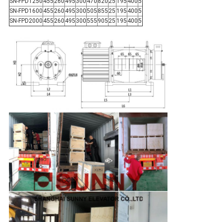
SN-FPD1250
455
260
495
300
470
820
25
195
400
5
SN-FPD1600
455
260
495
300
505
855
25
195
400
5
SN-FPD2000
455
260
495
300
555
905
25
195
400
5