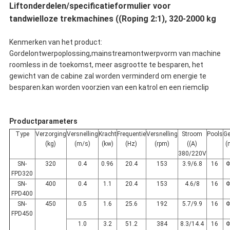
Liftonderdelen/specificatieformulier voor
tandwielloze trekmachines ((Roping 2:1), 320-2000 kg
Kenmerken van het product:
Gordelontwerpoplossing,mainstreamontwerpvorm van machine
roomless in de toekomst, meer asgrootte te besparen, het
gewicht van de cabine zal worden verminderd om energie te
besparen.kan worden voorzien van een katrol en een riemclip
Productparameters
Type
Verzorging
Versnelling
Kracht
Frequentie
Versnelling
Stroom
Pools
Ge
(kg)
(m/s)
(kw)
(Hz)
(rpm)
((A)
(
380/220V
SN-
320
0.4
0.96
20.4
153
3.9/6.8
16
Φ
FPD320
SN-
400
0.4
1.1
20.4
153
4.6/8
16
Φ
FPD400
SN-
450
0.5
1.6
25.6
192
5.7/9.9
16
Φ
FPD450
1.0
3.2
51.2
384
8.3/14.4
16
Φ