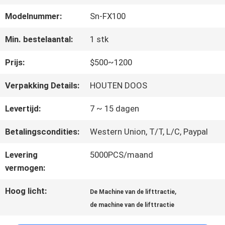
FABRIEKSREIS
Modelnummer:
Sn-FX100
KWALITEITSCONTROLE
Min. bestelaantal:
1 stk
Prijs:
$500~1200
CONTACTEER
Verpakking Details:
HOUTEN DOOS
ONS
Levertijd:
7 ~ 15 dagen
Betalingscondities:
Western Union, T/T, L/C, Paypal
NIEUWS
Levering
5000PCS/maand
vermogen:
GEVALLEN
Hoog licht:
,
De Machine van de lifttractie
de machine van de lifttractie
SITEMAP