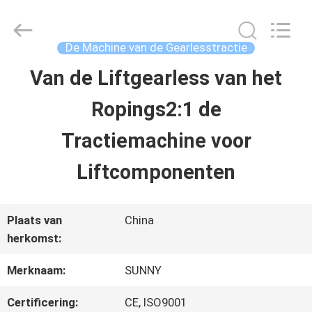
2026
SHANGHAI
SUNNY
ELEVATOR
De Machine van de Gearlesstractie
CO.,LTD.
All
Van de Liftgearless van het
HUIS
Rights
Reserved.
Ropings2:1 de
PRODUCTEN
Tractiemachine voor
Liftcomponenten
VIDEO'S
Plaats van
China
ONGEVEER
herkomst:
ONS
Merknaam:
SUNNY
Certificering:
CE, ISO9001