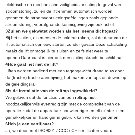
elektrische en mechanische veiligheidsinrichting.In geval van
stroomstoring, zullen de liftremmen automatisch worden
genomen.de stroomvoorzieningsafdelingen zoals geplande
stroomstoring, voorafgaande kennisgeving zijn ook actief.
3Zullen we gekwetst worden als het ineens dichtgaat?
Bij het sluiten, als mensen de haldeur raken, zal de deur van de
lift automatisch opnieuw starten zonder gevaar.Deze schakeling
maakt de lift onmogelijk te sluiten en zelfs niet weer te
openen.Daarnaast is hier ook een sluitingskracht beschikbaar.
4Hoe gaat het met de lift?
Liften worden bediend met een tegengewicht draad touw door
de (tractor) tractie aandrijving, het maken van ups en downs op
de geleidingsrail.
5Is de installatie van de roltrap ingewikkeld?
We geloven dat de functies van een roltrap niet
noodzakelijkerwijs evenredig zijn met de complexiteit van de
operatie.zodat de apparatuur nauwkeuriger en efficiënter is en
gemakkelijker en handiger in gebruik kan worden genomen.
6Heb je een certificaat?
Ja, we doen met ISO9001 / CCC / CE certificaten voor u.