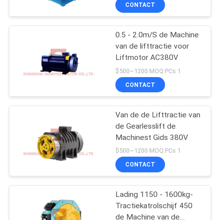
de Explosielift
KWALITEITSCONTROLE
CONTACT
CONTACTEER
0.5 - 2.0m/S de Machine
van de lifttractie voor
ONS
Liftmotor AC380V
$500~1200 MOQ:PCs 1
NIEUWS
CONTACT
GEVALLEN
Van de de Lifttractie van
de Gearlesslift de
Machinest Gids 380V
SITEMAP
$500~1200 MOQ:PCs 1
CONTACT
PRIVACY
POLICY
Lading 1150 - 1600kg-
Tractiekatrolschijf 450
de Machine van de