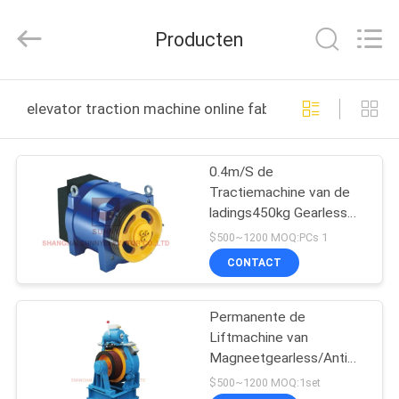
SHANGHAI
SUNNY
ELEVATOR
Producten
CO.,LTD.
All
Rights
Reserved.
HUIS
elevator traction machine online fabricage
PRODUCTEN
0.4m/S de
Tractiemachine van de
VIDEO'S
ladings450kg Gearless
Lift voor Liftdelen
$500~1200 MOQ:PCs 1
ONGEVEER
CONTACT
ONS
Permanente de
Liftmachine van
FABRIEKSREIS
Magneetgearless/Anti
de Tractiemachine van
$500~1200 MOQ:1set