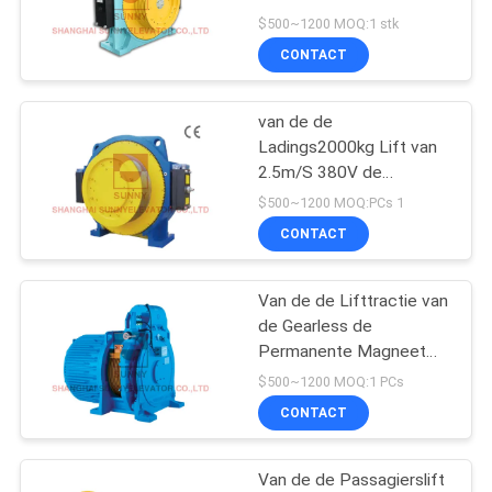
Lifttractie
$500~1200 MOQ:1 stk
CONTACT
van de de
Ladings2000kg Lift van
2.5m/S 380V de
Tractiemachine voor
$500~1200 MOQ:PCs 1
Feight-Liftgebruik
CONTACT
Van de de Lifttractie van
de Gearless de
Permanente Magneet
Machine 4000kg 3.0m/S
$500~1200 MOQ:1 PCs
CONTACT
Van de de Passagierslift