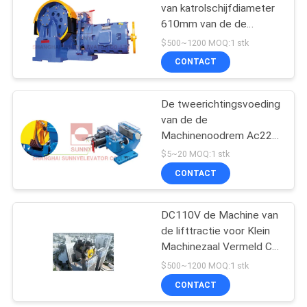
van katrolschijfdiameter
610mm van de de
Tractiemachine/Lift
$500~1200 MOQ:1 stk
Liftdelen
CONTACT
De tweerichtingsvoeding
van de de
Machinenoodrem Ac220
van de Lifttractie
$5~20 MOQ:1 stk
CONTACT
DC110V de Machine van
de lifttractie voor Klein
Machinezaal Vermeld Ce
ISO
$500~1200 MOQ:1 stk
CONTACT