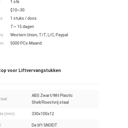
:
1 stk
$10~30
s:
1 stuks / doos
7 ~ 15 dagen
es:
Western Union, T/T, L/C, Paypal
en:
5000 PCs-Maand
 Cop voor Liftvervangstukken
ABS Zwart/Wit Plastic
iaal:
Shell/Roestvrij staal
te (mm):
330x100x12
:
De lift SNOEIT