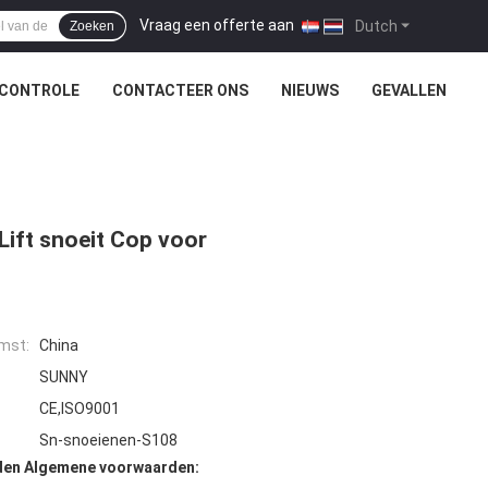
Vraag een offerte aan
|
Dutch
Zoeken
SCONTROLE
CONTACTEER ONS
NIEUWS
GEVALLEN
Lift snoeit Cop voor
mst:
China
SUNNY
CE,ISO9001
Sn-snoeienen-S108
den Algemene voorwaarden: