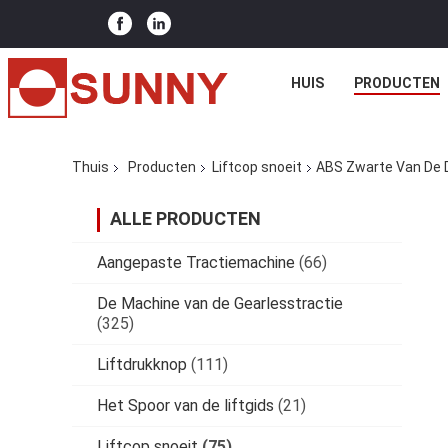
HUIS
PRODUCTEN
Thuis
Producten
Liftcop snoeit
ABS Zwarte Van De D
ALLE PRODUCTEN
Aangepaste Tractiemachine
(66)
De Machine van de Gearlesstractie
(325)
Liftdrukknop
(111)
Het Spoor van de liftgids
(21)
Liftcop snoeit
(75)