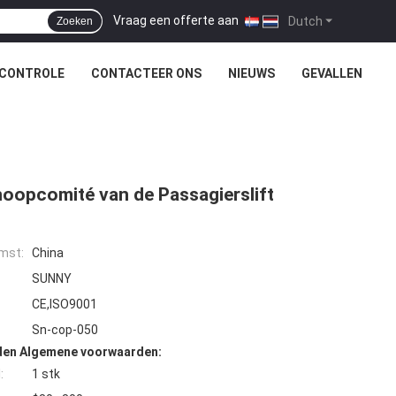
Vraag een offerte aan
|
Dutch
Zoeken
SCONTROLE
CONTACTEER ONS
NIEUWS
GEVALLEN
noopcomité van de Passagierslift
mst:
China
SUNNY
CE,ISO9001
Sn-cop-050
den Algemene voorwaarden:
:
1 stk