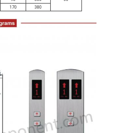
170
380