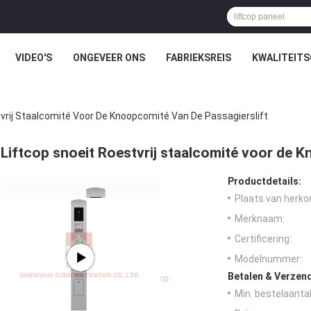
VIDEO'S
ONGEVEER ONS
FABRIEKSREIS
KWALITEIT
tvrij Staalcomité Voor De Knoopcomité Van De Passagierslift
Liftcop snoeit Roestvrij staalcomité voor de K
Productdetails:
Plaats van herko
Merknaam:
Certificering:
Modelnummer:
Betalen & Verzen
Min. bestelaantal