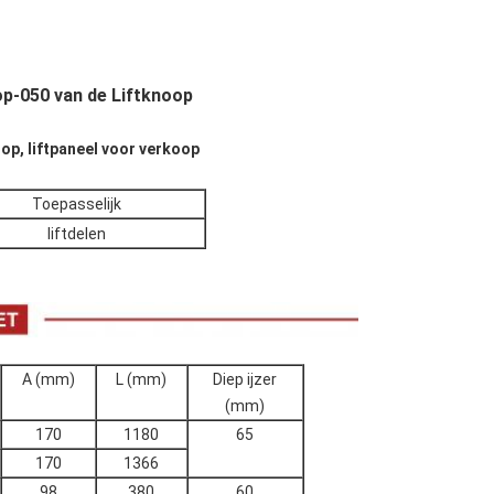
op-050 van de Liftknoop
nop, liftpaneel voor verkoop
Toepasselijk
liftdelen
A (mm)
L (mm)
Diep ijzer
(mm)
170
1180
65
170
1366
98
380
60