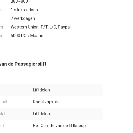
$80~800
s:
1 stuks / doos
7 werkdagen
es:
Western Union, T/T, L/C, Paypal
en:
5000 PCs-Maand
van de Passagierslift
Liftdelen
iaal:
Roestvrij staal
ikt:
Liftdelen
ct:
Het Comité van de liftknoop