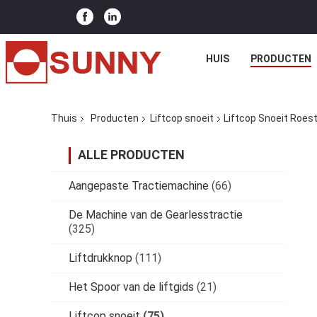
HUIS
PRODUCTEN
Thuis
Producten
Liftcop snoeit
Liftcop Snoeit Roes
ALLE PRODUCTEN
Aangepaste Tractiemachine
(66)
De Machine van de Gearlesstractie
(325)
Liftdrukknop
(111)
Het Spoor van de liftgids
(21)
Liftcop snoeit
(75)