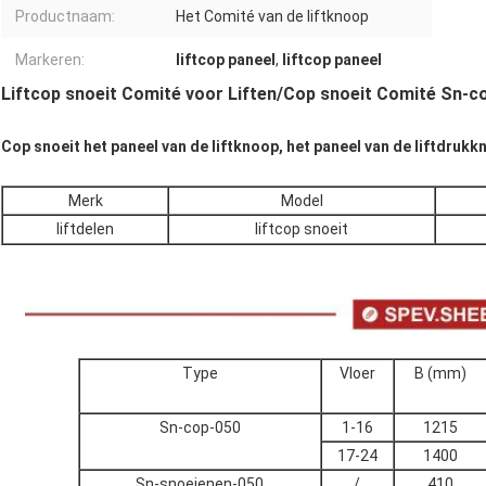
Productnaam:
Het Comité van de liftknoop
Markeren:
liftcop paneel
,
liftcop paneel
Liftcop snoeit Comité voor Liften/Cop snoeit Comité Sn-c
Cop snoeit het paneel van de liftknoop, het paneel van de liftdrukk
Merk
Model
liftdelen
liftcop snoeit
Type
Vloer
B (mm)
Sn-cop-050
1-16
1215
17-24
1400
Sn-snoeienen-050
/
410