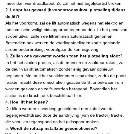
meer dan vier draadkabel. Zo zal het niet tegelijkertijd breken.
2.
Loopt het gevaarlijk voor stroomuitval plotseling tijdens
de lift?
Als het voorkomt, zal de lift automatisch wegens het elektro en
mechanische veiligheidsapparaat tegenhouden. In het geval van
stroomuitval, zullen de liftremmen automatisch genomen.
Bovendien ook werken de voedingafdelingen zoals geplande
stroomonderbreking, voorafgaande kennisgeving.
3.
Zullen ons gekwetst worden toen het plotseling sloot?
In het het sluiten proces, als de mensen de zaaldeur raken, zal
de deur van lift automatisch zonder enig gevaar opnieuw
beginnen. Met anti het vastklemmen schakelaar, zodra de poort
raakte, maakt deze omschakelingsactie de lift onbekwaam om
worden gesloten en zelfs worden heropend. Bovendien het
sluiten is de kracht ook beschikbaar hier.
4.
Hoe lift het lopen?
De liften worden in werking gesteld met een kabel van de
tegengewichtdraad door de aandrijving (van de tractor) tractie,
die voor- en tegenspoed op het gidsspoor maken.
5.
Wordt de roltrapinstallatie gecompliceerd?