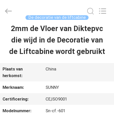
2026
SHANGHAI
SUNNY
ELEVATOR
De decoratie van de liftcabine
CO.,LTD.
All
2mm de Vloer van Diktepvc
HUIS
Rights
Reserved.
die wijd in de Decoratie van
PRODUCTEN
de Liftcabine wordt gebruikt
VIDEO'S
Plaats van
China
herkomst:
ONGEVEER
Merknaam:
SUNNY
ONS
Certificering:
CE,ISO9001
Modelnummer:
Sn-cf.-601