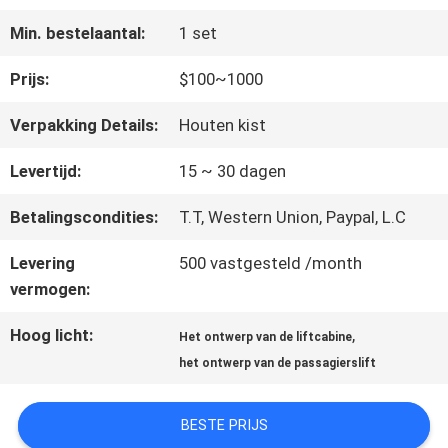
FABRIEKSREIS
Min. bestelaantal:
1 set
KWALITEITSCONTROLE
Prijs:
$100~1000
Verpakking Details:
Houten kist
CONTACTEER
Levertijd:
15 ~ 30 dagen
ONS
Betalingscondities:
T.T, Western Union, Paypal, L.C
Levering
500 vastgesteld /month
NIEUWS
vermogen:
Hoog licht:
,
Het ontwerp van de liftcabine
GEVALLEN
het ontwerp van de passagierslift
SITEMAP
BESTE PRIJS