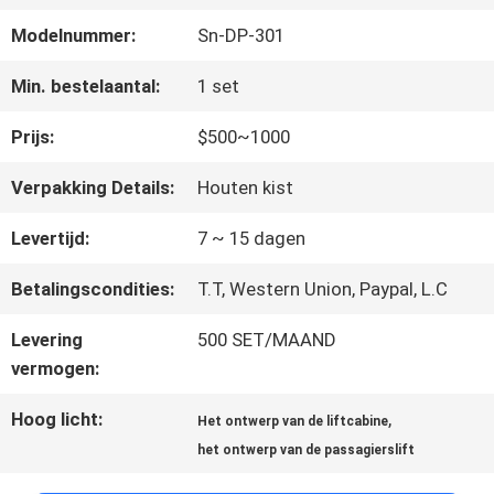
FABRIEKSREIS
Modelnummer:
Sn-DP-301
KWALITEITSCONTROLE
Min. bestelaantal:
1 set
Prijs:
$500~1000
CONTACTEER
Verpakking Details:
Houten kist
ONS
Levertijd:
7 ~ 15 dagen
Betalingscondities:
T.T, Western Union, Paypal, L.C
NIEUWS
Levering
500 SET/MAAND
vermogen:
GEVALLEN
Hoog licht:
,
Het ontwerp van de liftcabine
het ontwerp van de passagierslift
SITEMAP