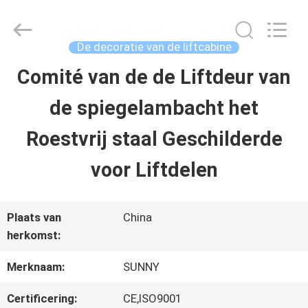
2026
SHANGHAI
SUNNY
ELEVATOR
De decoratie van de liftcabine
CO.,LTD.
All
Comité van de de Liftdeur van
HUIS
Rights
Reserved.
de spiegelambacht het
PRODUCTEN
Roestvrij staal Geschilderde
voor Liftdelen
VIDEO'S
Plaats van
China
ONGEVEER
herkomst:
ONS
Merknaam:
SUNNY
Certificering:
CE,ISO9001