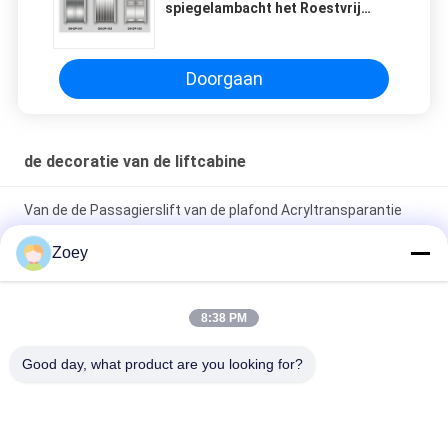
spiegelambacht het Roestvrij
staal Geschilderde voor Liftdelen
Doorgaan
de decoratie van de liftcabine
Van de de Passagierslift van de plafond Acryltransparantie
Wit de Boog Licht Uitzendend Comité
Zoey
Het Roestvrije staalcomité van de liftcabine Decoratie voor
Woningbouw
8:38 PM
De Vloer van pvc van de liftcabine voor de
Good day, what product are you looking for?
Decoratievervangstukken van de Liftcabine
populaire categorieën
Alle