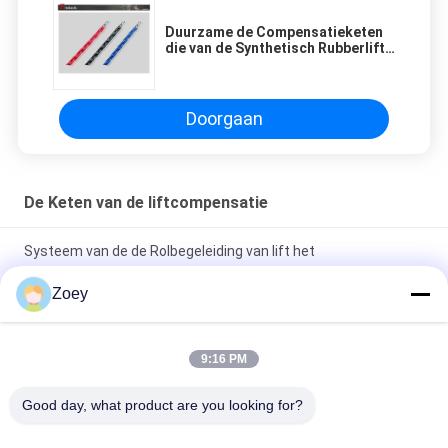
Duurzame de Compensatieketen
die van de Synthetisch Rubberlift -
Weerstand verouderen
Doorgaan
De Keten van de liftcompensatie
Systeem van de de Rolbegeleiding van lift het
Compenserende Kabels voor Hoge snelheidstoepassingen
Zoey
De Keten van de liftcompensatie Toebehoren die Apparatens
Haak/u-Bout hangen
9:16 PM
Hoogte/de Compensatieketen van de Toplift het Leiden
Good day, what product are you looking for?
Apparaat Met lage snelheid