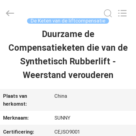
2026
SHANGHAI
SUNNY
ELEVATOR
De Keten van de liftcompensatie
CO.,LTD.
All
Duurzame de
HUIS
Rights
Reserved.
Compensatieketen die van de
PRODUCTEN
Synthetisch Rubberlift -
Weerstand verouderen
VIDEO'S
Plaats van
China
ONGEVEER
herkomst:
ONS
Merknaam:
SUNNY
Certificering:
CE,ISO9001