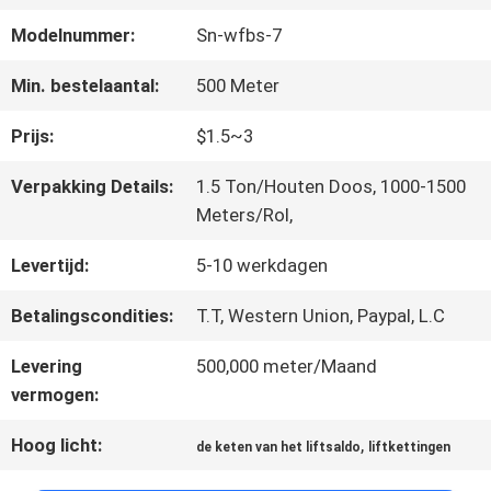
FABRIEKSREIS
Modelnummer:
Sn-wfbs-7
KWALITEITSCONTROLE
Min. bestelaantal:
500 Meter
Prijs:
$1.5~3
CONTACTEER
Verpakking Details:
1.5 Ton/Houten Doos, 1000-1500
ONS
Meters/Rol,
Levertijd:
5-10 werkdagen
NIEUWS
Betalingscondities:
T.T, Western Union, Paypal, L.C
Levering
500,000 meter/Maand
GEVALLEN
vermogen:
Hoog licht:
,
de keten van het liftsaldo
liftkettingen
SITEMAP