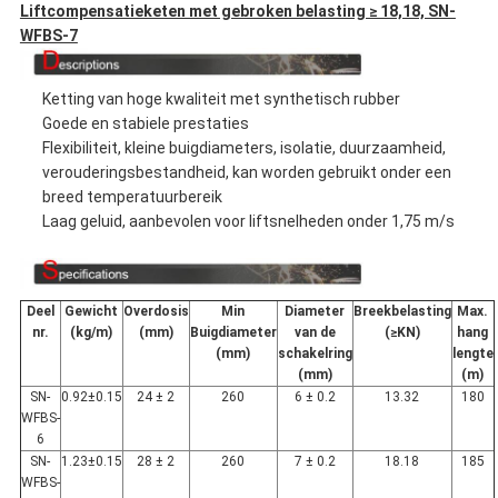
Liftcompensatieketen met gebroken belasting ≥ 18,18, SN-
WFBS-7
Ketting van hoge kwaliteit met synthetisch rubber
Goede en stabiele prestaties
Flexibiliteit, kleine buigdiameters, isolatie, duurzaamheid,
verouderingsbestandheid, kan worden gebruikt onder een
breed temperatuurbereik
Laag geluid, aanbevolen voor liftsnelheden onder 1,75 m/s
Deel
Gewicht
Overdosis
Min
Diameter
Breekbelasting
Max.
nr.
(kg/m)
(mm)
Buigdiameter
van de
(
≥
KN)
hang
(mm)
schakelring
lengte
(mm)
(m)
SN-
0.92±0.15
24 ± 2
260
6 ± 0.2
13.32
180
WFBS-
6
SN-
1.23±0.15
28 ± 2
260
7 ± 0.2
18.18
185
WFBS-