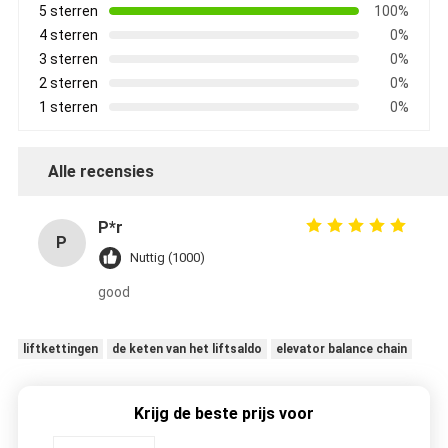
5 sterren
100%
4 sterren
0%
3 sterren
0%
2 sterren
0%
1 sterren
0%
Alle recensies
P*r
P
Nuttig (1000)
good
liftkettingen
de keten van het liftsaldo
elevator balance chain
Krijg de beste prijs voor