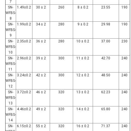
7
SN-
1.49±0.2
30 ± 2
260
8 ± 0.2
23.55
190
WFBS-
8
SN-
1.99±0.2
34 ± 2
280
9 ± 0.2
29.98
190
WFBS-
9
SN-
2.35±0.2
36 ± 2
280
10 ± 0.2
37.00
230
WFBS-
10
SN-
2.96±0.2
39 ± 2
300
11 ± 0.2
42.70
240
WFBS-
11
SN-
3.24±0.2
42 ± 2
300
12 ± 0.2
48.50
240
WFBS-
12
SN-
3.72±0.2
46 ± 2
320
13 ± 0.2
62.23
240
WFBS-
13
SN-
4.46±0.2
49 ± 2
320
14 ± 0.2
65.80
240
WFBS-
14
SN-
6.15±0.2
55 ± 2
320
16 ± 0.2
71.37
240