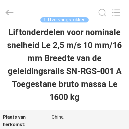
2026
SHANGHAI
SUNNY
ELEVATOR
Liftvervangstukken
CO.,LTD.
All
Liftonderdelen voor nominale
HUIS
Rights
Reserved.
snelheid Le 2,5 m/s 10 mm/16
PRODUCTEN
mm Breedte van de
geleidingsrails SN-RGS-001 A
VIDEO'S
Toegestane bruto massa Le
ONGEVEER
1600 kg
ONS
Plaats van
China
herkomst: