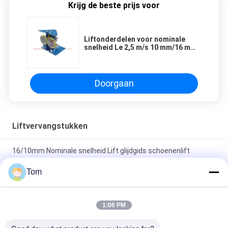
Krijg de beste prijs voor
Liftonderdelen voor nominale
snelheid Le 2,5 m/s 10 mm/16 mm
Breedte van de geleidingsrails
SN-RGS-001 A Toegestane bruto
massa Le 1600 kg
Doorgaan
Liftvervangstukken
16/10mm Nominale snelheid Lift glijdgids schoenenlift
onderdelen onderdelen
Tom
Glij-gids schoenen Duurzame en laag wrijvingsvrije
liftonderdelen voor een soepele en stabiele werking
1:06 PM
Lift glijdend gids schoenen Breedte van gidsrails