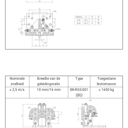
Nominale
Breedte van de
Type
Toegestane
snelheid
geleidingsrails
brutomasse
≤ 2,5 m/s
10 mm/16 mm
SN-RGS-001
≤ 1600 kg
((B))