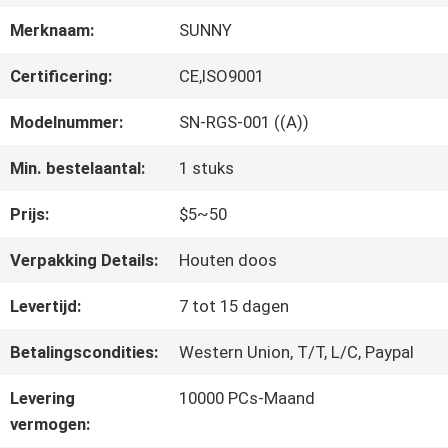
FABRIEKSREIS
Merknaam:
SUNNY
KWALITEITSCONTROLE
Certificering:
CE,ISO9001
Modelnummer:
SN-RGS-001 ((A))
CONTACTEER
Min. bestelaantal:
1 stuks
ONS
Prijs:
$5~50
Verpakking Details:
Houten doos
NIEUWS
Levertijd:
7 tot 15 dagen
GEVALLEN
Betalingscondities:
Western Union, T/T, L/C, Paypal
Levering
10000 PCs-Maand
SITEMAP
vermogen: