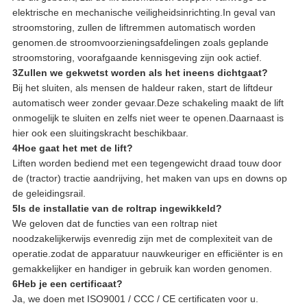
elektrische en mechanische veiligheidsinrichting.In geval van
stroomstoring, zullen de liftremmen automatisch worden
genomen.de stroomvoorzieningsafdelingen zoals geplande
stroomstoring, voorafgaande kennisgeving zijn ook actief.
3Zullen we gekwetst worden als het ineens dichtgaat?
Bij het sluiten, als mensen de haldeur raken, start de liftdeur
automatisch weer zonder gevaar.Deze schakeling maakt de lift
onmogelijk te sluiten en zelfs niet weer te openen.Daarnaast is
hier ook een sluitingskracht beschikbaar.
4Hoe gaat het met de lift?
Liften worden bediend met een tegengewicht draad touw door
de (tractor) tractie aandrijving, het maken van ups en downs op
de geleidingsrail.
5Is de installatie van de roltrap ingewikkeld?
We geloven dat de functies van een roltrap niet
noodzakelijkerwijs evenredig zijn met de complexiteit van de
operatie.zodat de apparatuur nauwkeuriger en efficiënter is en
gemakkelijker en handiger in gebruik kan worden genomen.
6Heb je een certificaat?
Ja, we doen met ISO9001 / CCC / CE certificaten voor u.