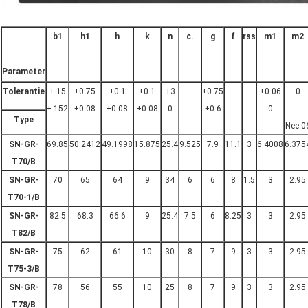
b1
h1
h
k
n
c.
g
f
rss
m1
m2
Parameter
Tolerantie
± 15
±0.75
±0.1
±0.1
+3
±0.75
±0.06
0
± 152
±0.08
±0.08
±0.08
0
±0.6
0
-
Type
Nee.0
SN-GR-
69.85
50.2412
49.1998
15.875
25.4
9.525
7.9
11.1
3
6.4008
6.375
T70/B
SN-GR-
70
65
64
9
34
6
6
8
1.5
3
2.95
T70-1/B
SN-GR-
82.5
68.3
66.6
9
25.4
7.5
6
8.25
3
3
2.95
T82/B
SN-GR-
75
62
61
10
30
8
7
9
3
3
2.95
T75-3/B
SN-GR-
78
56
55
10
25
8
7
9
3
3
2.95
T78/B