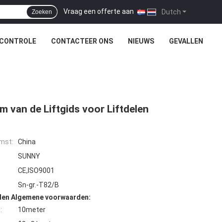
Vraag een offerte aan
|
Dutch
Zoeken
SCONTROLE
CONTACTEER ONS
NIEUWS
GEVALLEN
van de Liftgids voor Liftdelen
mst:
China
SUNNY
CE,ISO9001
Sn-gr.-T82/B
den Algemene voorwaarden:
:
10meter