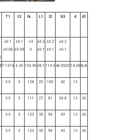
T1
t2
Ik...
L1
l2
b3
d
d1
±0.1
±0.1
+3
±0.2
±0.2
±0.2
±0.08
±0.08
0
±0.1
±0.1
±0.1
6
4
7.1374
6.35
155.96
38.1
114.3
46.0502
14.28
N/A
3.5
3
128
25
105
42
13
3.5
3
111
27
81
50.8
13
26
3.5
3
123
30
90
43
13
26
3.5
3
123
30
90
43
13
26