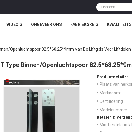
VIDEO'S
ONGEVEER ONS
FABRIEKSREIS
KWALITEIT
nnen/Openluchtspoor 82.5*68.25*9mm Van De Liftgids Voor Liftdelen
T Type Binnen/Openluchtspoor 82.5*68.25*9mm 
Productdetails:
Plaats van herko
Merknaam:
Certificering:
Modelnummer:
Betalen & Verzen
Min. bestelaantal