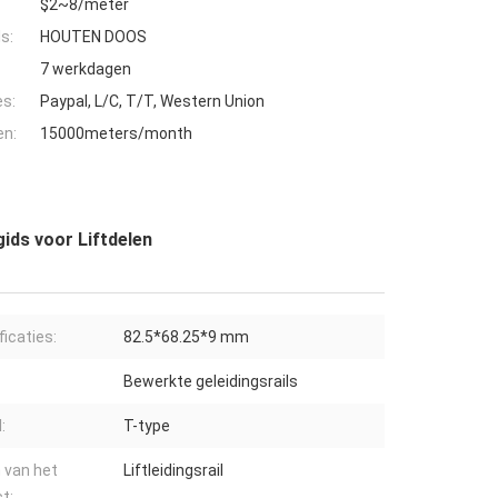
$2~8/meter
s:
HOUTEN DOOS
7 werkdagen
es:
Paypal, L/C, T/T, Western Union
en:
15000meters/month
ids voor Liftdelen
ficaties:
82.5*68.25*9 mm
Bewerkte geleidingsrails
:
T-type
 van het
Liftleidingsrail
t: