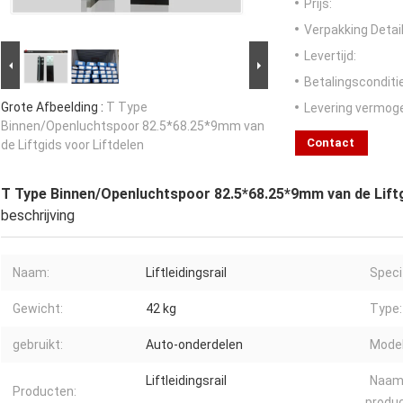
Prijs:
Verpakking Detail
Levertijd:
Betalingsconditi
Grote Afbeelding :
T Type
Levering vermog
Binnen/Openluchtspoor 82.5*68.25*9mm van
Contact
de Liftgids voor Liftdelen
T Type Binnen/Openluchtspoor 82.5*68.25*9mm van de Liftg
beschrijving
Naam:
Liftleidingsrail
Speci
Gewicht:
42 kg
Type:
gebruikt:
Auto-onderdelen
Model
Liftleidingsrail
Naam
Producten:
produc