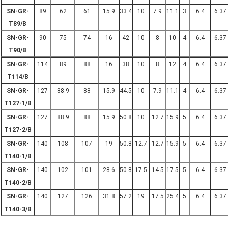
SN-GR-
89
62
61
15.9
33.4
10
7.9
11.1
3
6.4
6.37
T89/B
SN-GR-
90
75
74
16
42
10
8
10
4
6.4
6.37
T90/B
SN-GR-
114
89
88
16
38
10
8
12
4
6.4
6.37
T114/B
SN-GR-
127
88.9
88
15.9
44.5
10
7.9
11.1
4
6.4
6.37
T127-1/B
SN-GR-
127
88.9
88
15.9
50.8
10
12.7
15.9
5
6.4
6.37
T127-2/B
SN-GR-
140
108
107
19
50.8
12.7
12.7
15.9
5
6.4
6.37
T140-1/B
SN-GR-
140
102
101
28.6
50.8
17.5
14.5
17.5
5
6.4
6.37
T140-2/B
SN-GR-
140
127
126
31.8
57.2
19
17.5
25.4
5
6.4
6.37
T140-3/B