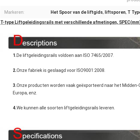
Markeren:
Het Spoor van de liftgids
,
liftsporen
,
T Typ
T-type Liftgeleidingsrails met verschillende afmetingen, SPEC(mm
1.
De liftgeleidingsrails voldoen aan ISO 7465/2007.
2.
Onze fabriek is geslaagd voor ISO9001:2008.
3.
Onze producten worden vaak geëxporteerd naar het Midden-O
Europa, enz.
4.
We kunnen alle soorten liftgeleidingsrails leveren.