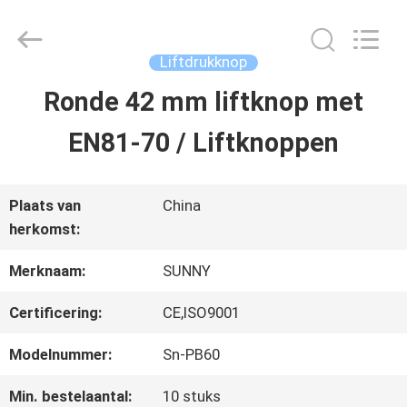
2026
SHANGHAI
SUNNY
ELEVATOR
Liftdrukknop
CO.,LTD.
All
Ronde 42 mm liftknop met
HUIS
Rights
Reserved.
EN81-70 / Liftknoppen
PRODUCTEN
Plaats van
China
herkomst:
VIDEO'S
Merknaam:
SUNNY
ONGEVEER
Certificering:
CE,ISO9001
ONS
Modelnummer:
Sn-PB60
Min. bestelaantal:
10 stuks