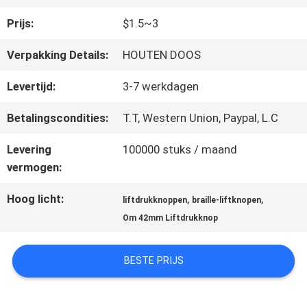
FABRIEKSREIS
Prijs:
$1.5~3
KWALITEITSCONTROLE
Verpakking Details:
HOUTEN DOOS
Levertijd:
3-7 werkdagen
CONTACTEER
Betalingscondities:
T.T, Western Union, Paypal, L.C
ONS
Levering
100000 stuks / maand
vermogen:
NIEUWS
Hoog licht:
,
,
liftdrukknoppen
braille-liftknopen
Om 42mm Liftdrukknop
GEVALLEN
BESTE PRIJS
SITEMAP