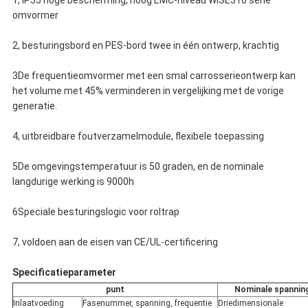
1, IP55 hoge bescherming, hoog EMC-niveau WISE310 serie
omvormer
2, besturingsbord en PES-bord twee in één ontwerp, krachtig
3De frequentieomvormer met een smal carrosserieontwerp kan
het volume met 45% verminderen in vergelijking met de vorige
generatie.
4, uitbreidbare foutverzamelmodule, flexibele toepassing
5De omgevingstemperatuur is 50 graden, en de nominale
langdurige werking is 9000h
6Speciale besturingslogic voor roltrap
7, voldoen aan de eisen van CE/UL-certificering
Specificatieparameter
punt
Nominale spannin
Inlaatvoeding
Fasenummer, spanning, frequentie
Driedimensionale