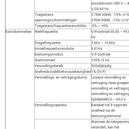
wisselstroom 380 V ~ 
V,50/60 Hz
Toegestane
3.7kW-30kW,: -15%~±1
spanningsschommelingen
37kW-90kW,: -15%~±10
Toegestane frequentieverschillen
-5% ~ +5%
Basiskenmerken
Werkfrequentie
V/Fcontrole:00,00 ~ 99,
Hz
Dragerfrequentie
2 kHz ~ 10 kHz
Invoerfrequentie-resolutie
0.01Hz
Besturingsmodus
V/F-controle
Startmoment
150% /3 Hz
Versnellingsbereik
50Gelijktijdig
Snelheidsstabiliteitsnauwkeurigheid
1% ((V/F)
Versnellings- en vertragingskurve
Lineaire versnelling en
vertraging; twee groepen
versnelling en vertraging
versnelling en vertragin
tijdsbereik0,0 ~ 60,0 s
Versnellingsoperatie
Bereiken tot 8 segment
snelheid via de
besturingsterminal
Wanneer de netspannin
verandert, kan het