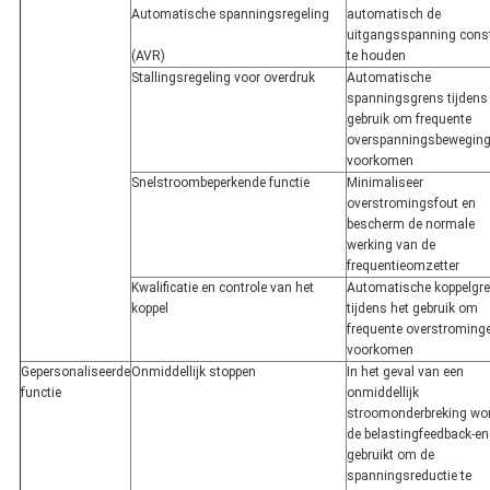
Automatische spanningsregeling
automatisch de
uitgangsspanning cons
(AVR)
te houden
Stallingsregeling voor overdruk
Automatische
spanningsgrens tijdens
gebruik om frequente
overspanningsbeweging
voorkomen
Snelstroombeperkende functie
Minimaliseer
overstromingsfout en
bescherm de normale
werking van de
frequentieomzetter
Kwalificatie en controle van het
Automatische koppelgr
koppel
tijdens het gebruik om
frequente overstrominge
voorkomen
Gepersonaliseerde
Onmiddellijk stoppen
In het geval van een
functie
onmiddellijk
stroomonderbreking wo
de belastingfeedback-en
gebruikt om de
spanningsreductie te