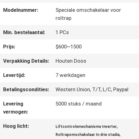
FABRIEKSREIS
Modelnummer:
Speciale omschakelaar voor
roltrap
KWALITEITSCONTROLE
Min. bestelaantal:
1 PCs
Prijs:
$600~1500
CONTACTEER
ONS
Verpakking Details:
Houten Doos
Levertijd:
7 werkdagen
NIEUWS
Betalingscondities:
Western Union, T/T, L/C, Paypal
Levering
5000 stuks / maand
GEVALLEN
vermogen:
Hoog licht:
,
Liftcontrolemechanisme Inverter
SITEMAP
,
Roltrapomschakelaar In drie stadia