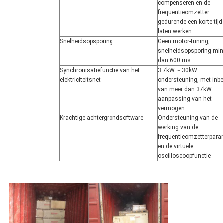
compenseren en de
frequentieomzetter
gedurende een korte tijd
laten werken
Snelheidsopsporing
Geen motor-tuning,
snelheidsopsporing min
dan 600 ms
Synchronisatiefunctie van het
3.7kW ~ 30kW
elektriciteitsnet
ondersteuning, met inbe
van meer dan 37kW
aanpassing van het
vermogen
Krachtige achtergrondsoftware
Ondersteuning van de
werking van de
frequentieomzetterpara
en de virtuele
oscilloscoopfunctie