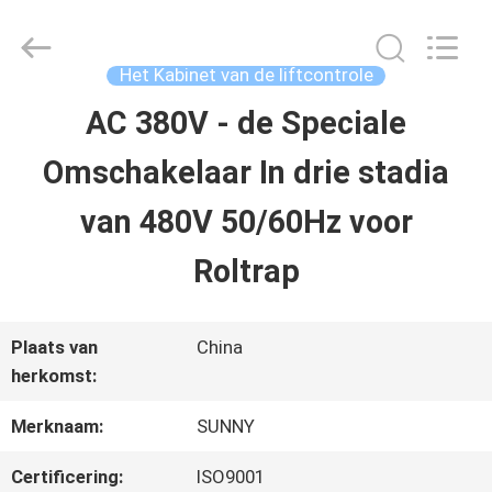
2026
SHANGHAI
SUNNY
ELEVATOR
Het Kabinet van de liftcontrole
CO.,LTD.
All
AC 380V - de Speciale
HUIS
Rights
Reserved.
Omschakelaar In drie stadia
PRODUCTEN
van 480V 50/60Hz voor
Roltrap
VIDEO'S
Plaats van
China
ONGEVEER
herkomst:
ONS
Merknaam:
SUNNY
Certificering:
ISO9001