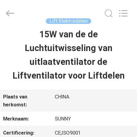
2026
SHANGHAI
SUNNY
ELEVATOR
Lift Elektrodelen
CO.,LTD.
All
15W van de de
HUIS
Rights
Reserved.
Luchtuitwisseling van
PRODUCTEN
uitlaatventilator de
Liftventilator voor Liftdelen
VIDEO'S
Plaats van
CHINA
ONGEVEER
herkomst:
ONS
Merknaam:
SUNNY
Certificering:
CE,ISO9001