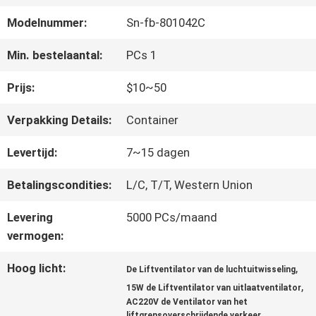
FABRIEKSREIS
Modelnummer:
Sn-fb-801042C
KWALITEITSCONTROLE
Min. bestelaantal:
PCs 1
Prijs:
$10~50
CONTACTEER
Verpakking Details:
Container
ONS
Levertijd:
7~15 dagen
Betalingscondities:
L/C, T/T, Western Union
NIEUWS
Levering
5000 PCs/maand
vermogen:
GEVALLEN
Hoog licht:
,
De Liftventilator van de luchtuitwisseling
,
15W de Liftventilator van uitlaatventilator
SITEMAP
AC220V de Ventilator van het
liftgrensoverschrijdende verkeer