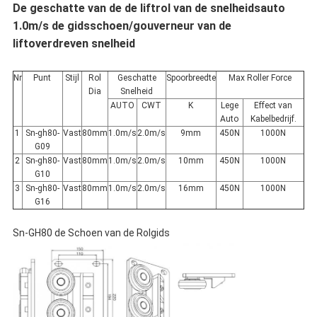
De geschatte van de de liftrol van de snelheidsauto
1.0m/s de gidsschoen/gouverneur van de
liftoverdreven snelheid
Nr
Punt
Stijl
Rol
Geschatte
Spoorbreedte
Max Roller Force
Dia
Snelheid
AUTO
CWT
K
Lege
Effect van
Auto
Kabelbedrijf.
1
Sn-gh80-
Vast
80mm
1.0m/s
2.0m/s
9mm
450N
1000N
G09
2
Sn-gh80-
Vast
80mm
1.0m/s
2.0m/s
10mm
450N
1000N
G10
3
Sn-gh80-
Vast
80mm
1.0m/s
2.0m/s
16mm
450N
1000N
G16
Sn-GH80 de Schoen van de Rolgids