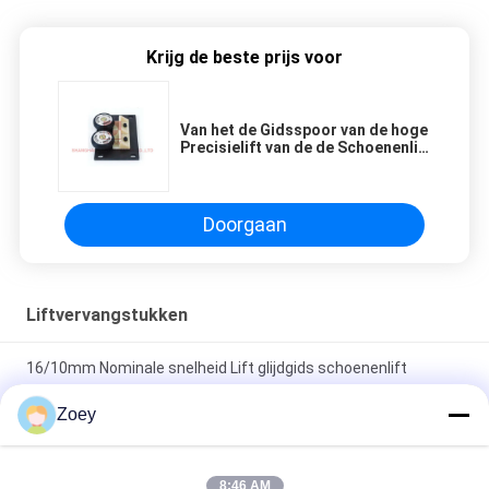
Krijg de beste prijs voor
Van het de Gidsspoor van de hoge
Precisielift van de de Schoenenlift
Zeer belangrijke Schakelaar 80mm
Rol Dia
Doorgaan
Liftvervangstukken
16/10mm Nominale snelheid Lift glijdgids schoenenlift
onderdelen onderdelen
Zoey
Glij-gids schoenen Duurzame en laag wrijvingsvrije
liftonderdelen voor een soepele en stabiele werking
8:46 AM