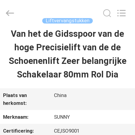
2026
SHANGHAI
SUNNY
ELEVATOR
Liftvervangstukken
CO.,LTD.
All
Van het de Gidsspoor van de
HUIS
Rights
Reserved.
hoge Precisielift van de de
PRODUCTEN
Schoenenlift Zeer belangrijke
Schakelaar 80mm Rol Dia
VIDEO'S
Plaats van
China
ONGEVEER
herkomst:
ONS
Merknaam:
SUNNY
Certificering:
CE,ISO9001