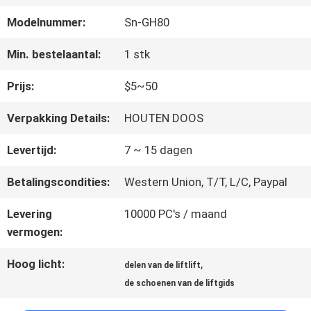
FABRIEKSREIS
Modelnummer:
Sn-GH80
KWALITEITSCONTROLE
Min. bestelaantal:
1 stk
Prijs:
$5~50
CONTACTEER
Verpakking Details:
HOUTEN DOOS
ONS
Levertijd:
7 ~ 15 dagen
Betalingscondities:
Western Union, T/T, L/C, Paypal
NIEUWS
Levering
10000 PC's / maand
vermogen:
GEVALLEN
Hoog licht:
,
delen van de liftlift
de schoenen van de liftgids
SITEMAP