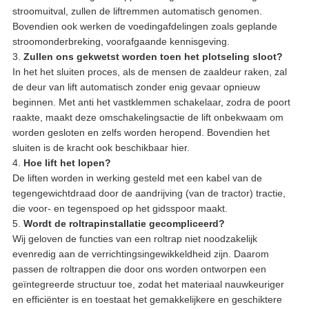
stroomuitval, zullen de liftremmen automatisch genomen.
Bovendien ook werken de voedingafdelingen zoals geplande
stroomonderbreking, voorafgaande kennisgeving.
3.
Zullen ons gekwetst worden toen het plotseling sloot?
In het het sluiten proces, als de mensen de zaaldeur raken, zal
de deur van lift automatisch zonder enig gevaar opnieuw
beginnen. Met anti het vastklemmen schakelaar, zodra de poort
raakte, maakt deze omschakelingsactie de lift onbekwaam om
worden gesloten en zelfs worden heropend. Bovendien het
sluiten is de kracht ook beschikbaar hier.
4.
Hoe lift het lopen?
De liften worden in werking gesteld met een kabel van de
tegengewichtdraad door de aandrijving (van de tractor) tractie,
die voor- en tegenspoed op het gidsspoor maakt.
5.
Wordt de roltrapinstallatie gecompliceerd?
Wij geloven de functies van een roltrap niet noodzakelijk
evenredig aan de verrichtingsingewikkeldheid zijn. Daarom
passen de roltrappen die door ons worden ontworpen een
geïntegreerde structuur toe, zodat het materiaal nauwkeuriger
en efficiënter is en toestaat het gemakkelijkere en geschiktere