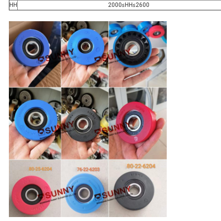
HH
2000≤HH≤2600