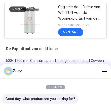
Originele de Liftdeur van
WITTUR voor de
Woonexploitant van de
Liftdeur
$500~1200 MOQ:1 stk
CONTACT
De Exploitant van de liftdeur
600~1200 mm Centrumopend landingsdeurapparaat Gewoon
gewicht Type met 45 kg slagtest
Zoey
2-Leafs Center Opening Permanent Magnet Synchrone Door
Operator voor lift met auto top installatie
12:58 AM
Gewicht Innerlijk geplaatste 2 bladzijden zijdelingse opening
Good day, what product are you looking for?
Landingsdeurapparaat Lift reparatieonderdelen