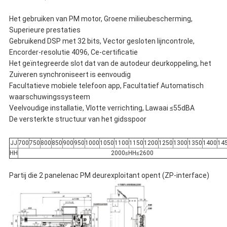
Het gebruiken van PM motor, Groene milieubescherming,
Superieure prestaties
Gebruikend DSP met 32 bits, Vector gesloten lijncontrole,
Encorder-resolutie 4096, Ce-certificatie
Het geïntegreerde slot dat van de autodeur deurkoppeling, het
Zuiveren synchroniseert is eenvoudig
Facultatieve mobiele telefoon app, Facultatief Automatisch
waarschuwingssysteem
Veelvoudige installatie, Vlotte verrichting, Lawaai ≤55dBA
De versterkte structuur van het gidsspoor
JJ
700
750
800
850
900
950
1000
1050
1100
1150
1200
1250
1300
1350
1400
14
HH
2000≤HH≤2600
Partij die 2 panelenac PM deurexploitant opent (ZP-interface)