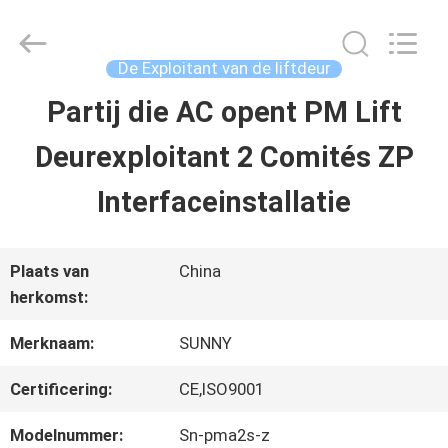
2026
SHANGHAI
SUNNY
ELEVATOR
De Exploitant van de liftdeur
CO.,LTD.
All
Partij die AC opent PM Lift
HUIS
Rights
Reserved.
Deurexploitant 2 Comités ZP
PRODUCTEN
Interfaceinstallatie
VIDEO'S
Plaats van
China
herkomst:
ONGEVEER
Merknaam:
SUNNY
ONS
Certificering:
CE,ISO9001
Modelnummer:
Sn-pma2s-z