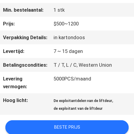
FABRIEKSREIS
Min. bestelaantal:
1 stk
KWALITEITSCONTROLE
Prijs:
$500~1200
Verpakking Details:
in kartondoos
CONTACTEER
Levertijd:
7 ~ 15 dagen
ONS
Betalingscondities:
T / T, L / C, Western Union
Levering
5000PCS/maand
NIEUWS
vermogen:
Hoog licht:
,
De exploitantdelen van de liftdeur
GEVALLEN
de exploitant van de liftdeur
SITEMAP
BESTE PRIJS