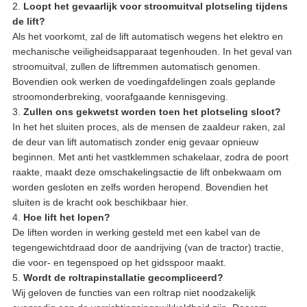
2.
Loopt het gevaarlijk voor stroomuitval plotseling tijdens
de lift?
Als het voorkomt, zal de lift automatisch wegens het elektro en
mechanische veiligheidsapparaat tegenhouden. In het geval van
stroomuitval, zullen de liftremmen automatisch genomen.
Bovendien ook werken de voedingafdelingen zoals geplande
stroomonderbreking, voorafgaande kennisgeving.
3.
Zullen ons gekwetst worden toen het plotseling sloot?
In het het sluiten proces, als de mensen de zaaldeur raken, zal
de deur van lift automatisch zonder enig gevaar opnieuw
beginnen. Met anti het vastklemmen schakelaar, zodra de poort
raakte, maakt deze omschakelingsactie de lift onbekwaam om
worden gesloten en zelfs worden heropend. Bovendien het
sluiten is de kracht ook beschikbaar hier.
4.
Hoe lift het lopen?
De liften worden in werking gesteld met een kabel van de
tegengewichtdraad door de aandrijving (van de tractor) tractie,
die voor- en tegenspoed op het gidsspoor maakt.
5.
Wordt de roltrapinstallatie gecompliceerd?
Wij geloven de functies van een roltrap niet noodzakelijk