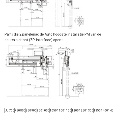
Partij die 2 panelenac de Auto hoogste installatie PM van de
deurexploitant (ZP-interface) opent
JJ
700
750
800
850
900
950
1000
1050
1100
1150
1200
1250
1300
1350
1400
14