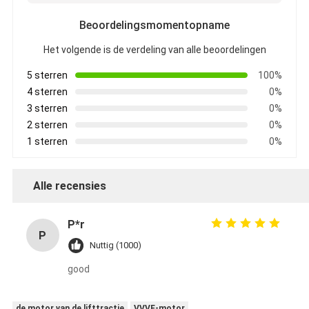
Beoordelingsmomentopname
Het volgende is de verdeling van alle beoordelingen
5 sterren
100%
4 sterren
0%
3 sterren
0%
2 sterren
0%
1 sterren
0%
Alle recensies
P*r
P
Nuttig (1000)
good
de motor van de lifttractie
VVVF-motor