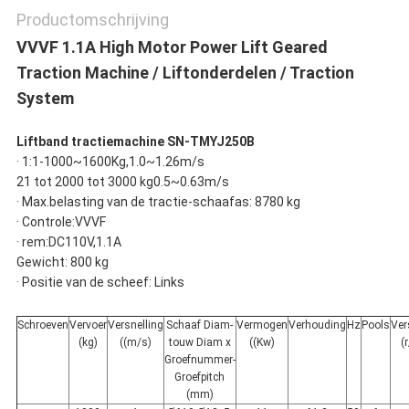
Productomschrijving
VVVF 1.1A High Motor Power Lift Geared
Traction Machine / Liftonderdelen / Traction
System
Liftband tractiemachine SN-TMYJ250B
· 1:1-1000~1600Kg,1.0~1.26m/s
21 tot 2000 tot 3000 kg0.5~0.63m/s
· Max.belasting van de tractie-schaafas: 8780 kg
· Controle:VVVF
· rem:DC110V,1.1A
Gewicht: 800 kg
· Positie van de scheef: Links
Schroeven
Vervoer
Versnelling
Schaaf Diam-
Vermogen
Verhouding
Hz
Pools
Ver
(kg)
((m/s)
touw Diam x
((Kw)
(
Groefnummer-
Groefpitch
(mm)