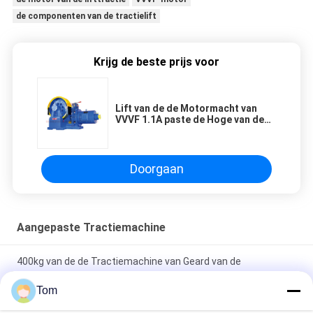
de componenten van de tractielift
Krijg de beste prijs voor
Lift van de de Motormacht van
VVVF 1.1A paste de Hoge van de
Tractiemachine/Lift
Delen/Tractie Systeem aan
Doorgaan
Aangepaste Tractiemachine
400kg van de de Tractiemachine van Geard van de
passagierslift de Hoge Prestaties
Tom
Aangepaste de Tractiemachine Torin van VVVF