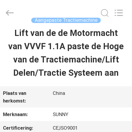
2026
SHANGHAI
SUNNY
ELEVATOR
Aangepaste Tractiemachine
CO.,LTD.
All
Lift van de de Motormacht
HUIS
Rights
Reserved.
van VVVF 1.1A paste de Hoge
PRODUCTEN
van de Tractiemachine/Lift
Delen/Tractie Systeem aan
VIDEO'S
Plaats van
China
ONGEVEER
herkomst:
ONS
Merknaam:
SUNNY
Certificering:
CE,ISO9001