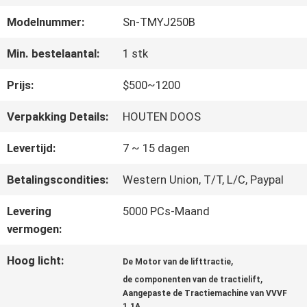
FABRIEKSREIS
Modelnummer:
Sn-TMYJ250B
KWALITEITSCONTROLE
Min. bestelaantal:
1 stk
Prijs:
$500~1200
CONTACTEER
Verpakking Details:
HOUTEN DOOS
ONS
Levertijd:
7 ~ 15 dagen
Betalingscondities:
Western Union, T/T, L/C, Paypal
NIEUWS
Levering
5000 PCs-Maand
vermogen:
GEVALLEN
Hoog licht:
,
De Motor van de lifttractie
,
de componenten van de tractielift
SITEMAP
Aangepaste de Tractiemachine van VVVF
1.1A