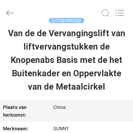
2026
SHANGHAI
SUNNY
ELEVATOR
Liftdrukknop
CO.,LTD.
All
Van de de Vervangingslift van
HUIS
Rights
Reserved.
liftvervangstukken de
PRODUCTEN
Knopenabs Basis met de het
Buitenkader en Oppervlakte
VIDEO'S
van de Metaalcirkel
ONGEVEER
Plaats van
China
ONS
herkomst:
Merknaam:
SUNNY