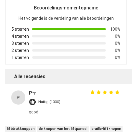
Beoordelingsmomentopname
Het volgende is de verdeling van alle beoordelingen
5 sterren
100%
4 sterren
0%
3 sterren
0%
2 sterren
0%
1 sterren
0%
Alle recensies
P*r
P
Nuttig (1000)
good
liftdrukknoppen
de knopen van het liftpaneel
braille-liftknopen