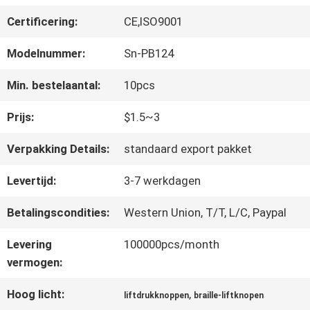
FABRIEKSREIS
Certificering:
CE,ISO9001
KWALITEITSCONTROLE
Modelnummer:
Sn-PB124
Min. bestelaantal:
10pcs
CONTACTEER
Prijs:
$1.5~3
ONS
Verpakking Details:
standaard export pakket
Levertijd:
3-7 werkdagen
NIEUWS
Betalingscondities:
Western Union, T/T, L/C, Paypal
GEVALLEN
Levering
100000pcs/month
vermogen:
SITEMAP
Hoog licht:
,
liftdrukknoppen
braille-liftknopen