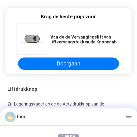
Krijg de beste prijs voor
Van de de Vervangingslift van
liftvervangstukken de Knopenabs
Basis met de het Buitenkader en
Oppervlakte van de Metaalcirkel
Doorgaan
Liftdrukknop
Zn-Legeringskader en de de Acryldrukknop van de
Plaatlift/Knoop van de Liftaanraking
Tom
Van de de Drukknop40*40 Mm Grootte van de douanelift de
Lichtbronhalo en Karakters
4:56 PM